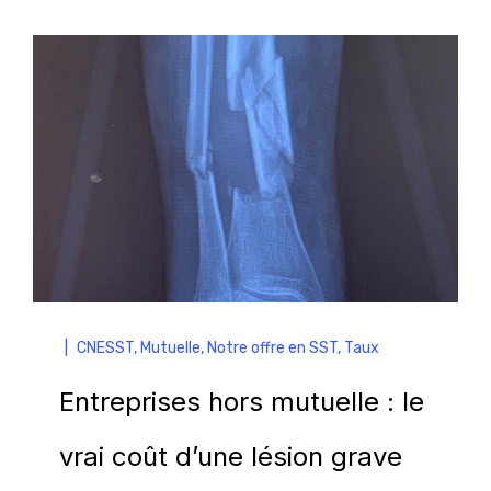
|
CNESST
,
Mutuelle
,
Notre offre en SST
,
Taux
Entreprises hors mutuelle : le
vrai coût d’une lésion grave