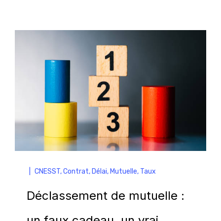
|
CNESST
,
Contrat
,
Délai
,
Mutuelle
,
Taux
Déclassement de mutuelle :
un faux cadeau, un vrai