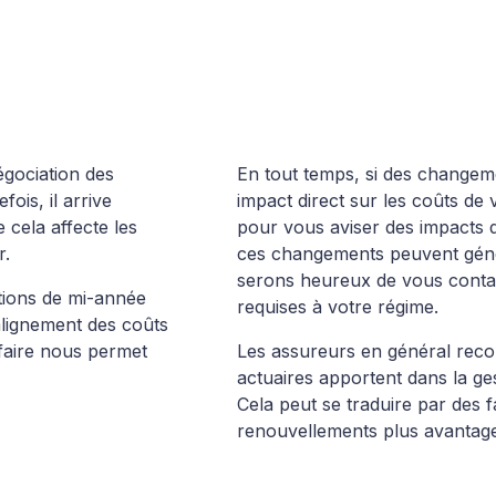
égociation des
En tout temps, si des changement
ois, il arrive
impact direct sur les coûts de
 cela affecte les
pour vous aviser des impacts q
r.
ces changements peuvent géné
serons heureux de vous contac
tions de mi-année
requises à votre régime.
alignement des coûts
 faire nous permet
Les assureurs en général recon
actuaires apportent dans la ge
Cela peut se traduire par des f
renouvellements plus avantageu