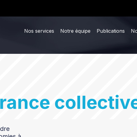
Nos services
Notre équipe
Publications
No
rance collectiv
dre
nomies à