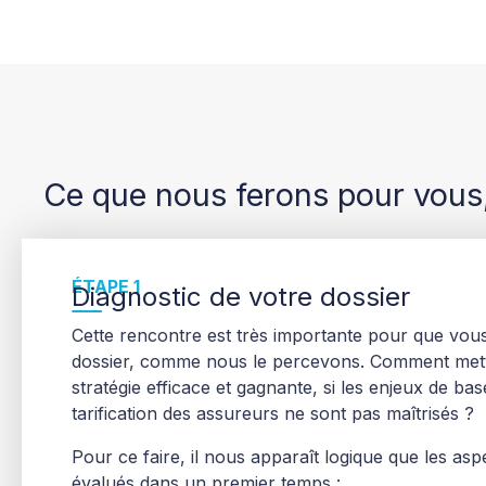
Ce que nous ferons pour vous,
ÉTAPE 1
Diagnostic de votre dossier
Cette rencontre est très importante pour que vou
dossier, comme nous le percevons. Comment mett
stratégie efficace et gagnante, si les enjeux de base
tarification des assureurs ne sont pas maîtrisés ?
Pour ce faire, il nous apparaît logique que les asp
évalués dans un premier temps :