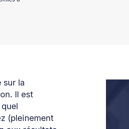
 sur la
n. Il est
 quel
z (pleinement