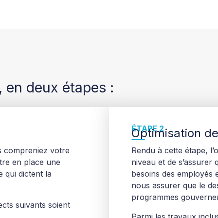
 en deux étapes :
ÉTAPE 2
Optimisation de
s compreniez votre
Rendu à cette étape, l’o
re en place une
niveau et de s’assurer
 qui dictent la
besoins des employés e
nous assurer que le des
programmes gouverne
ects suivants soient
Parmi les travaux inclu