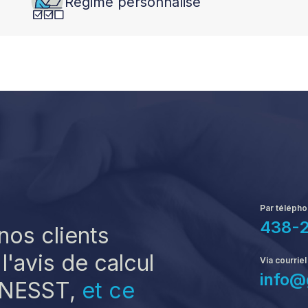
Régime personnalisé
Par téléph
438-
nos clients
l'avis de calcul
Via courriel
info@
 CNESST,
et ce