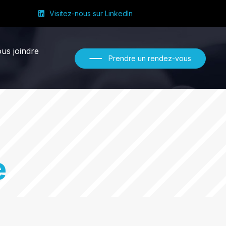
Visitez-nous sur LinkedIn
us joindre
Prendre un rendez-vous
e