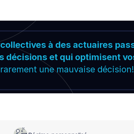
collectives à des actuaires pass
s décisions et qui optimisent v
rarement une mauvaise décision!