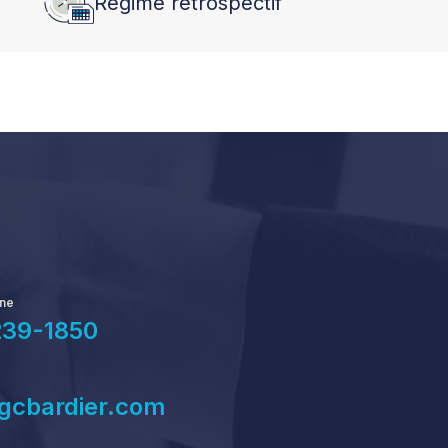
Régime rétrospectif
one
239-1850
gcbardier.com