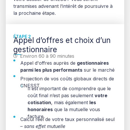
transmises advenant l’intérêt de poursuivre à
la prochaine étape.
ÉTAPE 2
Appel d’offres et choix d’un
gestionnaire
Environ 60 à 90 minutes
Appel d'offres auprès de
gestionnaires
parmi les plus performants
sur le marché
Projection de vos coûts globaux directs de
CNESST
Il est important de comprendre que le
coût final n’est pas seulement
votre
cotisation
, mais également
les
honoraires
que la mutuelle vous
facture.
Calcul réel de votre taux personnalisé seul
–
sans effet mutuelle